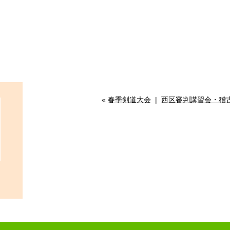
«
春季剣道大会
|
西区審判講習会・稽