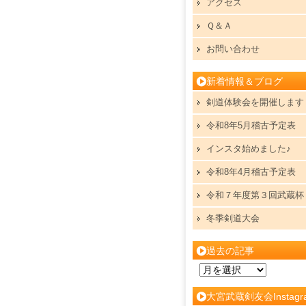
アクセス
Ｑ＆Ａ
お問い合わせ
新着情報＆ブログ
剣道体験会を開催します
令和8年5月稽古予定表
インスタ始めました♪
令和8年4月稽古予定表
令和７年度第３回武蔵杯
冬季剣道大会
過去の記事
過
去
大宮武蔵剣友会Instagr
の