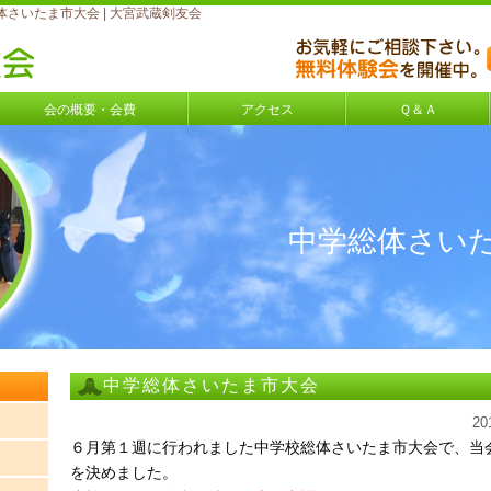
さいたま市大会 | 大宮武蔵剣友会
会の概要・会費
アクセス
Ｑ＆Ａ
中学総体さい
中学総体さいたま市大会
2
６月第１週に行われました中学校総体さいたま市大会で、当
を決めました。