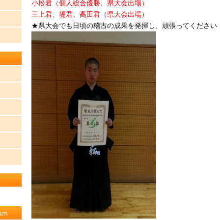
小松君（個人総合優勝、県大会出場）
三上君、堤君、高田君（県大会出場）
★県大会でも日頃の稽古の成果を発揮し、頑張ってください
am