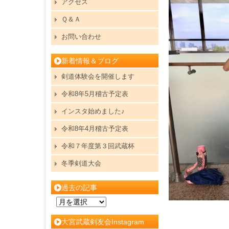
アクセス
Ｑ＆Ａ
お問い合わせ
新着情報＆ブログ
剣道体験会を開催します
令和8年5月稽古予定表
インスタ始めました♪
令和8年4月稽古予定表
令和７年度第３回武蔵杯
冬季剣道大会
過去の記事
過
去
大宮武蔵剣友会Instagram
の