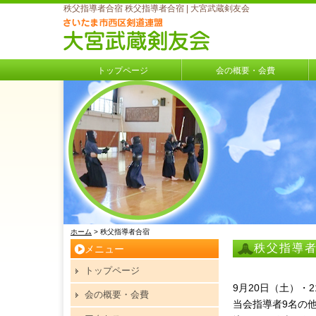
秩父指導者合宿 秩父指導者合宿 | 大宮武蔵剣友会
トップページ
会の概要・会費
ホーム
> 秩父指導者合宿
秩父指導
メニュー
トップページ
9月20日（土）
会の概要・会費
当会指導者9名の