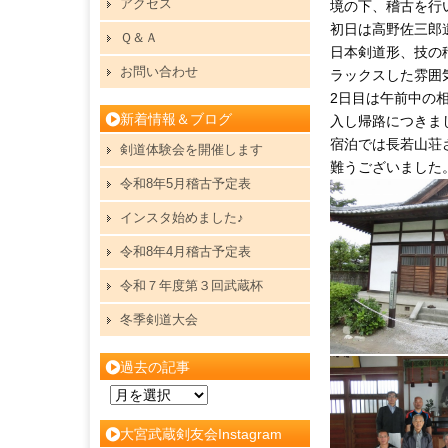
アクセス
境の下、稽古を行
初日は高野佐三郎
Ｑ＆Ａ
日本剣道形、技の
お問い合わせ
ラックスした雰囲
2日目は午前中の
新着情報＆ブログ
入し帰路につきま
宿泊では長若山荘
剣道体験会を開催します
難うございました
令和8年5月稽古予定表
インスタ始めました♪
令和8年4月稽古予定表
令和７年度第３回武蔵杯
冬季剣道大会
過去の記事
過
去
大宮武蔵剣友会Instagram
の