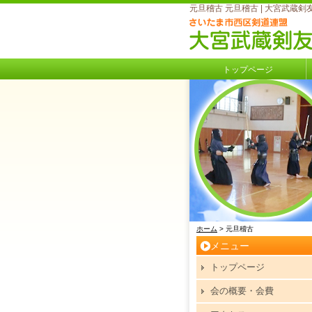
元旦稽古 元旦稽古 | 大宮武蔵剣
トップページ
ホーム
> 元旦稽古
メニュー
トップページ
会の概要・会費