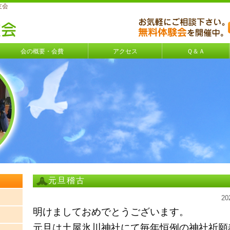
友会
会の概要・会費
アクセス
Ｑ＆Ａ
元旦稽古
2
明けましておめでとうございます。
元旦は土屋氷川神社にて毎年恒例の神社祈願