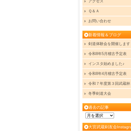
アクセス
Ｑ＆Ａ
お問い合わせ
新着情報＆ブログ
剣道体験会を開催します
令和8年5月稽古予定表
インスタ始めました♪
令和8年4月稽古予定表
令和７年度第３回武蔵杯
冬季剣道大会
過去の記事
過
去
大宮武蔵剣友会Instagr
の