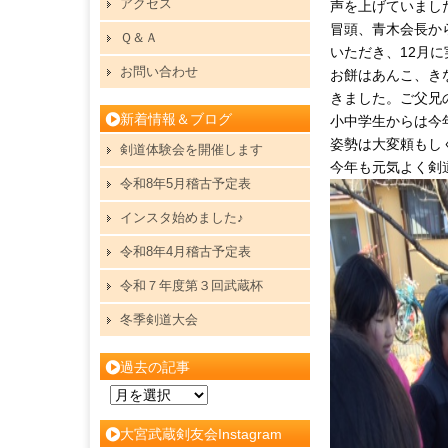
アクセス
声を上げていまし
冒頭、青木会長か
Ｑ＆Ａ
いただき、12月
お問い合わせ
お餅はあんこ、き
きました。ご父兄
新着情報＆ブログ
小中学生からは今
姿勢は大変頼もし
剣道体験会を開催します
今年も元気よく剣
令和8年5月稽古予定表
インスタ始めました♪
令和8年4月稽古予定表
令和７年度第３回武蔵杯
冬季剣道大会
過去の記事
過
去
大宮武蔵剣友会Instagram
の