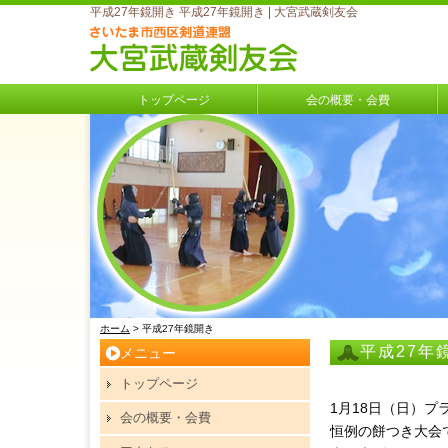
平成27年鏡開き 平成27年鏡開き | 大宮武蔵剣友会
トップページ
会の概要・会費
ホーム
> 平成27年鏡開き
平成27年
メニュー
トップページ
1月18日（日）
会の概要・会費
恒例の餅つき大会